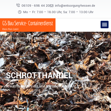
06109 - 698 44 20
info@entsorgung-hessen.de
Mo – Fr: 7.00 – 18.00 Uhr, Sa: 7.00 – 13.00 Uhr
Heim
|
Schrotthandel
|
Schrotthandel
SCHROTTHANDEL
Ankauf von Schrott und Metallen jeder Art