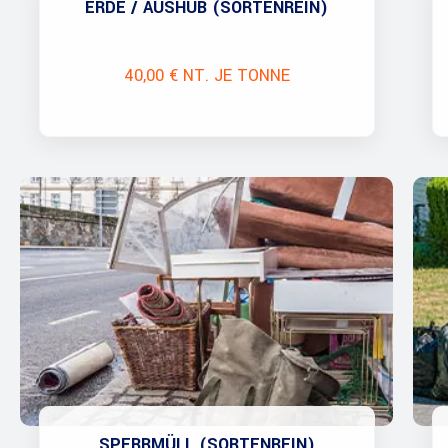
ERDE / AUSHUB (SORTENREIN)
40,00 € NT. JE TONNE
SPERRMÜLL (SORTENREIN)