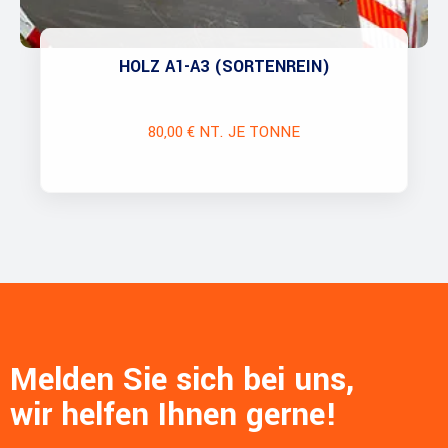
HOLZ A1-A3 (SORTENREIN)
80,00 € NT. JE TONNE
Melden Sie sich bei uns,
wir helfen Ihnen gerne!