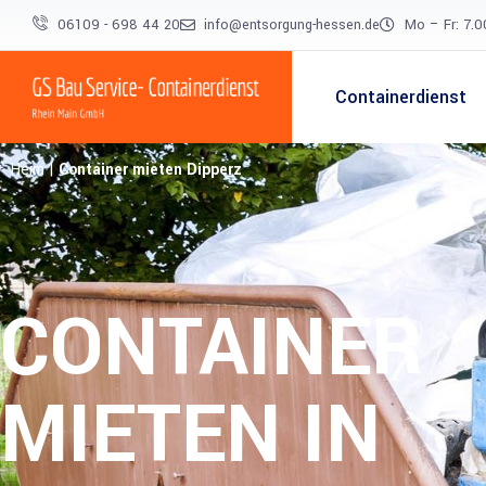
06109 - 698 44 20
info@entsorgung-hessen.de
Mo – Fr: 7.0
Containerdienst
Heim
|
Container mieten Dipperz
CONTAINER
MIETEN IN