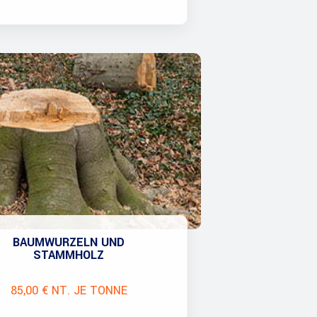
BAUMWURZELN UND
STAMMHOLZ
85,00 € NT. JE TONNE