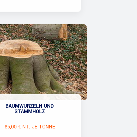
BAUMWURZELN UND
STAMMHOLZ
85,00 € NT. JE TONNE