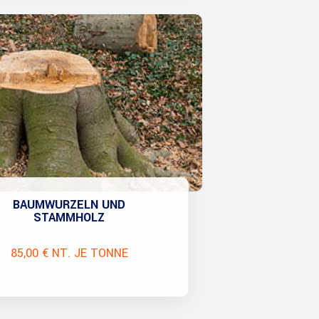
BAUMWURZELN UND
STAMMHOLZ
85,00 € NT. JE TONNE