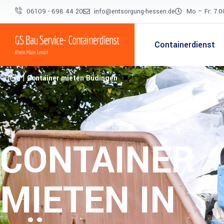
06109 - 698 44 20
info@entsorgung-hessen.de
Mo – Fr: 7.0
Containerdienst
Heim
|
Container mieten Büdingen
CONTAINER
MIETEN IN