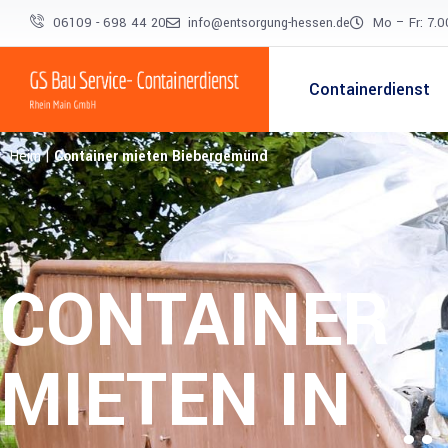
06109 - 698 44 20
info@entsorgung-hessen.de
Mo – Fr: 7.0
Containerdienst
Heim
|
Container mieten Biebergemünd
CONTAINER
MIETEN IN