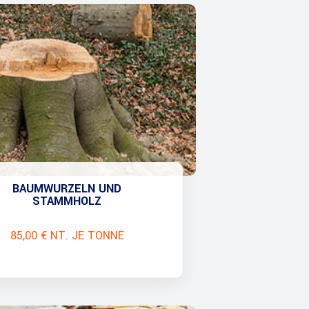
BAUMWURZELN UND
STAMMHOLZ
85,00 € NT. JE TONNE